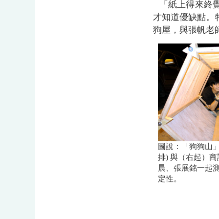
「紙上得來終
才知道優缺點。
狗屋，與張帆老
圖說：「狗狗山」
排) 與（右起）
晨、張展銘一起
定性。