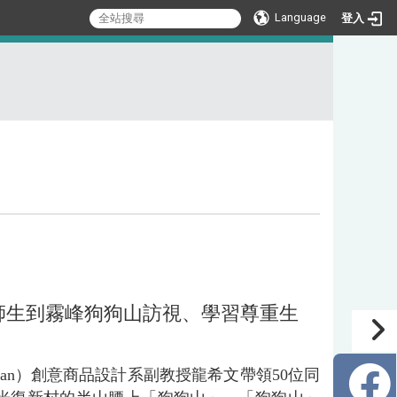
Language
登入
:::
位師生到霧峰狗狗山訪視、學習尊重生
wan
）
創意商品設計系副教授龍希文帶領50位同