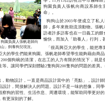
學，11月13日訪視台中市霧峰
狗園負責人張帆向商設系師生
命」。
狗狗山於2003年便成立了
師，多年來救助流浪動物。張帆
訪者許多訪客也在一日義工的餵
愉快，而加入「助養人」行列，
」狗園負責人張帆老師向
狗山」飼養狗兒現況。
「很高興亞大的學生，能把專
亞大的學生們能來狗園。張帆老師希望學生能夠藉由商品
狗，200個狗碗的清潔，在志工的人力有限的情況下，就
生等。讓同學們深刻體驗2隻狗與200隻狗的問題的差異
出，動物設計，一直是商品設計當中的「亮點」，設計師
品設計，間接解決人的問題。設計不是一味的想像，同學
觀察狗的習性、生活作息、周遭環境，能幫助同學更好的
，有更深刻的了解。