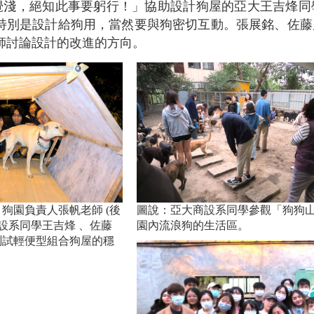
覺淺，絕知此事要躬行！」協助設計狗屋的亞大王吉烽同
特別是設計給狗用，當然要與狗密切互動。張展銘、佐藤
師討論設計的改進的方向。
狗園負責人張帆老師 (後
圖說：亞大商設系同學參觀「狗狗
商設系同學王吉烽 、佐藤
園內流浪狗的生活區。
測試輕便型組合狗屋的穩