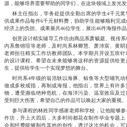
源，能够培养需要帮助的同学们，在这块领域上发光发
林主任指出，学务处提供全勤出席的学生4千元奖
供成果作品每件6千元材料费，协助学生能够顺利完成
经济上的负担。成果展共46位学生，展出46件海报作
创意设计精实辅导工作坊由商品系萧毓庭、视传系
内系詹镕瑄等老师，及时尚系林卿慧、萧沛宸、黄眀
老师担任精实工作坊教师团队。本学期共开设五班针
的设计课程。希望在未来能够将这样的资源提供给更
生，提供给学生一个实现梦想的舞台。
时尚系4年级的翁浩耿以海豚、鲸鱼等大型哺乳动
做成多枚戒指，再制成海报，他指出，世界上有许多
物，遭受濒临绝种危机，在海洋污染、温室效应及过
受到巨大伤害，希望自己的作品可以唤起大家的重视。
参与课程的林姓同学感谢老师和学校，让他能够参
作坊，升上大四后，大多时间都花在制作毕业专题上
会和经费能够制作其他的创作，透过这次的机会，可