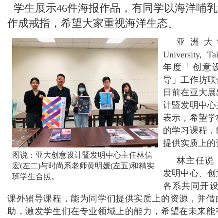
学生展示46件海报作品，有同学以海洋哺
作成戒指，希望大家重视海洋生态。
亚洲大学
University, 
年度「创意
导」工作坊联
日前在亚大展
计暨发明中心
表示，希望学
的学习课程，
提供实质上的
图说：亚大创意设计暨发明中心主任林信
林主任说
宏(左二)与时尚系老师黄明媛(左五)和精实
发明中心、创
班学生合照。
各系共同开设
课外辅导课程，能为同学们提供实质上的资源，并借
助，激发学生们在专业领域上的能力，希望在未来能