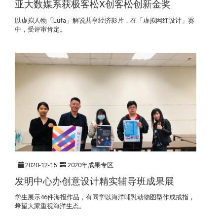
亚大数媒系获极客松X创客松创新金奖
以虚拟人物「Lufa」解说共享经济影片，在「虚拟网红设计」赛
中，受评审肯定。
2020-12-15
2020年成果专区
发明中心办创意设计精实辅导班成果展
学生展示46件海报作品，有同学以海洋哺乳动物图型作成戒指，
希望大家重视海洋生态。